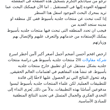
نرجو من سيادتكم التكرم بتسجيل هذه الصفحه فى المفضله
لسهولة العوده إليها فى المستقبل .. اما الآن فيمكنك البحث عما
تريد بمحرك البحث الموجود اسفل هذا السطر
إذا كنت تبحث عن منتجات جلديه بأسيوط ففى كل منطقه او
مدينه ستجد العديد من
فيجب ان تحدد المنطقه التى تبحث فيها منتجات جلديه بأسيوط
يمكنك الإستفاده من خدماتهم والتعرف عليهم والإتصال بهم
وزيارتهم
ارخص افخم أحسن أضخم أجمل أصغر أكبر أأمن أخطر اسرع
شركة مقاولات
2lll منتجات جلديه بأسيوط هي دراسة منتجات
جلديه بشكل مستقل عن أي تطبيق خارج منتجات جلديه
بأسيوط. قد تنشأ هذه المفاهيم في اهتمامات العالم الحقيقي,
وقد تتحول النتائج التي تم الحصول عليها لاحقًا إلى فائدة
للتطبيقات العملية, لكن علماء المنتجات جلديه بأسيوط ليسوا
مدفوعين أساسًا بهذه التطبيقات. بدلاً من ذلك, يُعزى النداء إلى
التحدي الفكري والجمال المتمثل في تحديد النتائج المنطقية
للمبادئ الأساسية.