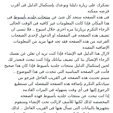
نشكرك على زيارة دليلنا ونوعدك بإستكمال الدليل فى أقرب
فرصه ممكنه
فى هذه الصفحه ستجد كل شئ عن
منتجات جلديه بأسيوط
فى
هذا المكان فإذا كانت المعلومات غير كافيه فى الوقت الحالى
الرجاء التكرم بزيارتنا مره اخرى خلال اسبوع .. فلا تنسى ان
تضيف هذه الصفحه فى المفضله او الدخول لإحدى الصفحات
الفرعيه من هذه الصفحه فقد تجد فيها مزيد من المعلومات
الإضافيه المفيده
لازال هذا الدليل قيد الإنشاء فإذا كنت تريد ان تعلن عن نفسك
الرجاء الإتصال بنا كى نضيف بياناتك وإذا كنت تبحث فنعتذر لك
لحين إستكمال الدليل منتجات جلديه بأسيوط فإذا كان هذا صحيح
فأنت فى الصفحه المناسبه التى تتحدث فى هذا الموضوع ..
سيتم تحديث هذه الصفحه فى القريب العاجل فنرجو من
سيادتكم التكرم بإضافة هذه الصفحه للمفضله كى تستطيع
الرجوع إليها فى أى وقت بسهوله فى المرات القادمه
إذا انت تبحث عن منتجات جلديه بأسيوط فهذه الصفحه
المخصصه لذلك لكنها للأسف لازالت تحت الإنشاء وسنقوم
بتجهيزها بالبيانات التى تسأل هنها فى القريب العاجل .. لذلك