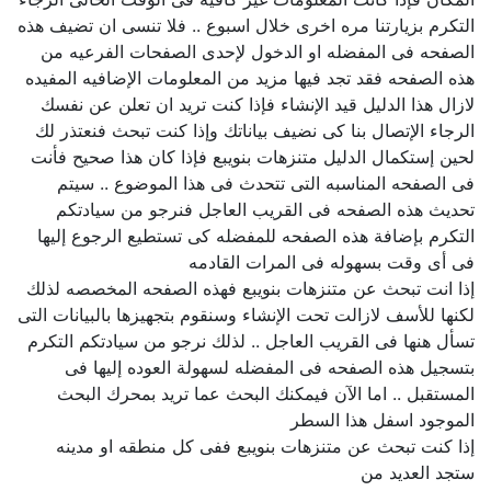
التكرم بزيارتنا مره اخرى خلال اسبوع .. فلا تنسى ان تضيف هذه
الصفحه فى المفضله او الدخول لإحدى الصفحات الفرعيه من
هذه الصفحه فقد تجد فيها مزيد من المعلومات الإضافيه المفيده
لازال هذا الدليل قيد الإنشاء فإذا كنت تريد ان تعلن عن نفسك
الرجاء الإتصال بنا كى نضيف بياناتك وإذا كنت تبحث فنعتذر لك
لحين إستكمال الدليل متنزهات بنويبع فإذا كان هذا صحيح فأنت
فى الصفحه المناسبه التى تتحدث فى هذا الموضوع .. سيتم
تحديث هذه الصفحه فى القريب العاجل فنرجو من سيادتكم
التكرم بإضافة هذه الصفحه للمفضله كى تستطيع الرجوع إليها
فى أى وقت بسهوله فى المرات القادمه
إذا انت تبحث عن متنزهات بنويبع فهذه الصفحه المخصصه لذلك
لكنها للأسف لازالت تحت الإنشاء وسنقوم بتجهيزها بالبيانات التى
تسأل هنها فى القريب العاجل .. لذلك نرجو من سيادتكم التكرم
بتسجيل هذه الصفحه فى المفضله لسهولة العوده إليها فى
المستقبل .. اما الآن فيمكنك البحث عما تريد بمحرك البحث
الموجود اسفل هذا السطر
إذا كنت تبحث عن متنزهات بنويبع ففى كل منطقه او مدينه
ستجد العديد من