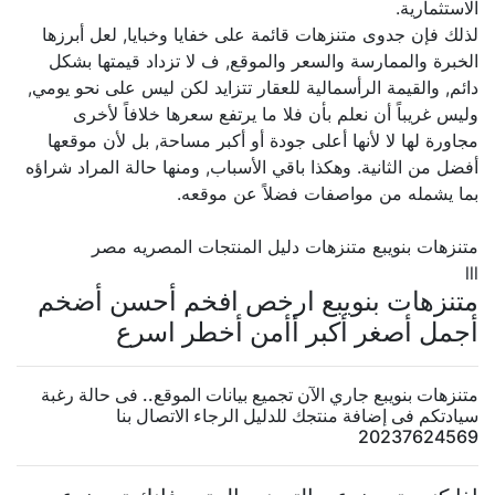
الاستثمارية.
لذلك فإن جدوى متنزهات قائمة على خفايا وخبايا, لعل أبرزها
الخبرة والممارسة والسعر والموقع, ف لا تزداد قيمتها بشكل
دائم, والقيمة الرأسمالية للعقار تتزايد لكن ليس على نحو يومي,
وليس غريباً أن نعلم بأن فلا ما يرتفع سعرها خلافاً لأخرى
مجاورة لها لا لأنها أعلى جودة أو أكبر مساحة, بل لأن موقعها
أفضل من الثانية. وهكذا باقي الأسباب, ومنها حالة المراد شراؤه
بما يشمله من مواصفات فضلاً عن موقعه.
متنزهات بنويبع متنزهات دليل المنتجات المصريه مصر
lll
متنزهات بنويبع ارخص افخم أحسن أضخم
أجمل أصغر أكبر أأمن أخطر اسرع
متنزهات بنويبع جاري الآن تجميع بيانات الموقع.. فى حالة رغبة
سيادتكم فى إضافة منتجك للدليل الرجاء الاتصال بنا
20237624569