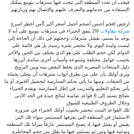
فيجب ان تحدد المنطقه التى تبحث فيها متنزهات بنويبع يمكنك
الإستفاده من خدماتهم والتعرف عليهم والإتصال بهم وزيارتهم
ارخص افخم أحسن أضخم أجمل أصغر أكبر أأمن أخطر اسرع
شركة مقاولات
2lll يتفق الخبراء في متنزهات بنويبع على أنه لا
يوجد ما يسمى بفشل متنزهات وحجتهم في ذلك أن الحاجة إلى
ليست وليدة اليوم, ولا تنحصر بفترة زمنية, بل هي قائمة على
الدوام, لكن حجم الطلب على هو الذي يختلف بين الحين والآخر
بحسب عوامل مختلفة ومتنوعة وأسباب أخرى ساندة, أبرزها
دليل المنتجات المصريه الذي يخلط البعض بينه وبين الترويج.
ويرى أولئك بأن على من يطرق أبواب متنزهات أن يتحلى بجملة
من الصفات, ومنها ما يأتي بحكم الممارسة لتحصيل الخبرة, أو ما
يأتي بحكم التعليم والتدريب في إطار الممارسة. ويقدم الخبراء
نصائح تستند إلى 6 قواعد ضامنة لنتائج جيدة في الحد الأدنى
وخلال الظروف الطبيعية للسوق.
تلك القواعد الست تنحصر بحسب أولئك الخبراء في ضرورة
الاستثمار في المنطقة التي يعرفها المستثمر سواء تلك التي
يعيش أو يعمل فيها, إذ يصبح المستثمر عارفاً بمزايا تلك المنطقة
ونوعية فيها ومن ثم يستثمر فيها ما يقلل من حجم المخاطرة.