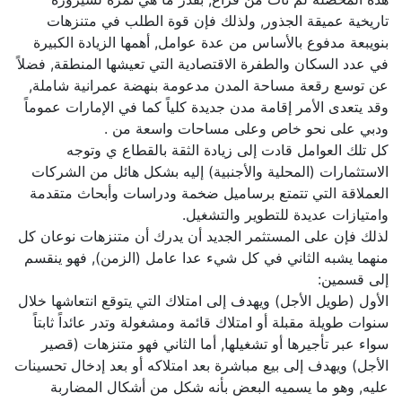
تاريخية عميقة الجذور, ولذلك فإن قوة الطلب في متنزهات
بنويبعة مدفوع بالأساس من عدة عوامل, أهمها الزيادة الكبيرة
في عدد السكان والطفرة الاقتصادية التي تعيشها المنطقة, فضلاً
عن توسع رقعة مساحة المدن مدعومة بنهضة عمرانية شاملة,
وقد يتعدى الأمر إقامة مدن جديدة كلياً كما في الإمارات عموماً
ودبي على نحو خاص وعلى مساحات واسعة من .
كل تلك العوامل قادت إلى زيادة الثقة بالقطاع ي وتوجه
الاستثمارات (المحلية والأجنبية) إليه بشكل هائل من الشركات
العملاقة التي تتمتع برساميل ضخمة ودراسات وأبحاث متقدمة
وامتيازات عديدة للتطوير والتشغيل.
لذلك فإن على المستثمر الجديد أن يدرك أن متنزهات نوعان كل
منهما يشبه الثاني في كل شيء عدا عامل (الزمن), فهو ينقسم
إلى قسمين:
الأول (طويل الأجل) ويهدف إلى امتلاك التي يتوقع انتعاشها خلال
سنوات طويلة مقبلة أو امتلاك قائمة ومشغولة وتدر عائداً ثابتاً
سواء عبر تأجيرها أو تشغيلها, أما الثاني فهو متنزهات (قصير
الأجل) ويهدف إلى بيع مباشرة بعد امتلاكه أو بعد إدخال تحسينات
عليه, وهو ما يسميه البعض بأنه شكل من أشكال المضاربة