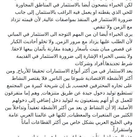
لكن الخبراء ينصحون أيضا بالاستثمار في المناطق المجاورة
للحي الذي يقطنه او يعمل فيه الراغب بالاستثمار, إلى جانب
ضرورة الاستثمار في المنفذ بمواصفات عالية, لأن قيمته تزداد
مع الزمن ولا تنقص.
يرى الخبراء أيضا ان من المهم التوجه الى الاستثمار في المباني
لأن الطلب عليها يزداد مع مرور الزمن, ولا تخلو أحاديث الكبار
عن قصص مبان بنيت بأسعار زهيدة مقارنة بأثمان بيعها لاحقا.
ولا ينسى الخبراء الإشارة إلى ضرورة الاستثمار في القديمة
شرط تجديدها.أفراد وشركات
يعد الاستثمار في من أكثر أنواع الاستثمارات تحقيقا للأرباح, ومن
أكثر الأنشطة الاقتصادية شيوعا بين الناس, فلا يقتصر النشاط
على تجاره المحترفين فحسب, بل إن شريحة كبيرة من المجتمع
تستطيع توليد دخول جيدة عن طريق متنزهات, وهم إما متفرغون
للعمل ي أو أنهم يستعينون به لتوليد دخل إضافي إلى دخولهم
الأصلية. إلا أن النشاط ي يعد من أكثر الأنشطة تعقيداً وتداخلاً بين
الكثير من المتغيرات والمعطيات, لكنها في عالمنا العربي عامة
وفي الخليج العربي بشكل خاص من أكثر القطاعات أماناً
واستقراراً.
هذه المحصلة لم تأت من فراغ, بقدر ما هي ثمرة لسيرورة