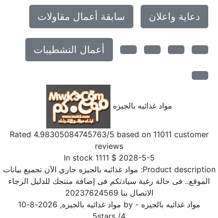
دعاية واعلان
سابقة أعمال مقاولات
أعمال التشطيبات
مواد غذائيه بالجيزه
Rated
4.98305084745763
/5 based on
11011
customer
reviews
In stock
1111
$
2028-5-5
Product descriptio
مواد غذائيه بالجيزه جاري الآن تجميع بيانات
الموقع.. فى حالة رغبة سيادتكم فى إضافة منتجك للدليل الرجاء
الاتصال بنا 20237624569
مواد غذائيه بالجيزه
- by
مواد غذائيه بالجيزه
,
2026-8-10
5
stars
/
4