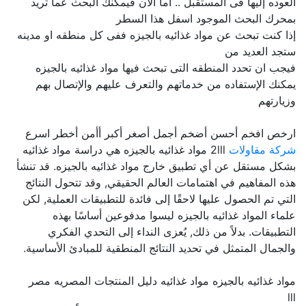
العوده إليها فى المستقبل .. اما الآن فيمكنك البحث عما تريد
بمحرك البحث الموجود اسفل هذا السطر
إذا كنت تبحث عن مواد غذائيه بالجيزه ففى كل منطقه او مدينه
ستجد العديد من
فيجب ان تحدد المنطقه التى تبحث فيها مواد غذائيه بالجيزه
يمكنك الإستفاده من خدماتهم والتعرف عليهم والإتصال بهم
وزيارتهم
ارخص افخم أحسن أضخم أجمل أصغر أكبر أأمن أخطر اسرع
شركة مقاولات
2lll مواد غذائيه بالجيزه هي دراسة مواد غذائيه
بشكل مستقل عن أي تطبيق خارج مواد غذائيه بالجيزه. قد تنشأ
هذه المفاهيم في اهتمامات العالم الحقيقي, وقد تتحول النتائج
التي تم الحصول عليها لاحقًا إلى فائدة للتطبيقات العملية, لكن
علماء المواد غذائيه بالجيزه ليسوا مدفوعين أساسًا بهذه
التطبيقات. بدلاً من ذلك, يُعزى النداء إلى التحدي الفكري
والجمال المتمثل في تحديد النتائج المنطقية للمبادئ الأساسية.
مواد غذائيه بالجيزه مواد غذائيه دليل المنتجات المصريه مصر
lll