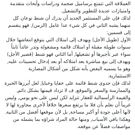
العملاقة التي تتمتع برساميل ضخمة ودراسات وأبحاث متقدمة
وامتيازات عديدة للتطوير والتشغيل.
لذلك فإن على المستثمر الجديد أن يدرك أن شنط نوعان كل
منهما يشبه الثاني في كل شيء عدا عامل (الزمن), فهو ينقسم
إلى قسمين:
الأول (طويل الأجل) ويهدف إلى امتلاك التي يتوقع انتعاشها خلال
سنوات طويلة مقبلة أو امتلاك قائمة ومشغولة وتدر عائداً ثابتاً
سواء عبر تأجيرها أو تشغيلها, أما الثاني فهو شنط (قصير الأجل)
ويهدف إلى بيع مباشرة بعد امتلاكه أو بعد إدخال تحسينات عليه,
وهو ما يسميه البعض بأنه شكل من أشكال المضاربة
الاستثمارية.
لذلك فإن جدوى شنط قائمة على خفايا وخبايا, لعل أبرزها الخبرة
والممارسة والسعر والموقع, ف لا تزداد قيمتها بشكل دائم,
والقيمة الرأسمالية للعقار تتزايد لكن ليس على نحو يومي, وليس
غريباً أن نعلم بأن فلا ما يرتفع سعرها خلافاً لأخرى مجاورة لها لا
لأنها أعلى جودة أو أكبر مساحة, بل لأن موقعها أفضل من الثانية.
وهكذا باقي الأسباب, ومنها حالة المراد شراؤه بما يشمله من
مواصفات فضلاً عن موقعه.