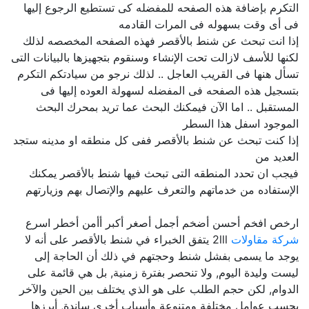
التكرم بإضافة هذه الصفحه للمفضله كى تستطيع الرجوع إليها
فى أى وقت بسهوله فى المرات القادمه
إذا انت تبحث عن شنط بالأقصر فهذه الصفحه المخصصه لذلك
لكنها للأسف لازالت تحت الإنشاء وسنقوم بتجهيزها بالبيانات التى
تسأل هنها فى القريب العاجل .. لذلك نرجو من سيادتكم التكرم
بتسجيل هذه الصفحه فى المفضله لسهولة العوده إليها فى
المستقبل .. اما الآن فيمكنك البحث عما تريد بمحرك البحث
الموجود اسفل هذا السطر
إذا كنت تبحث عن شنط بالأقصر ففى كل منطقه او مدينه ستجد
العديد من
فيجب ان تحدد المنطقه التى تبحث فيها شنط بالأقصر يمكنك
الإستفاده من خدماتهم والتعرف عليهم والإتصال بهم وزيارتهم
ارخص افخم أحسن أضخم أجمل أصغر أكبر أأمن أخطر اسرع
شركة مقاولات
2lll يتفق الخبراء في شنط بالأقصر على أنه لا
يوجد ما يسمى بفشل شنط وحجتهم في ذلك أن الحاجة إلى
ليست وليدة اليوم, ولا تنحصر بفترة زمنية, بل هي قائمة على
الدوام, لكن حجم الطلب على هو الذي يختلف بين الحين والآخر
بحسب عوامل مختلفة ومتنوعة وأسباب أخرى ساندة, أبرزها