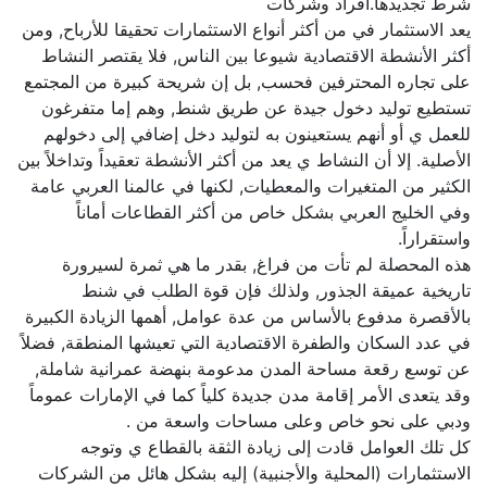
شرط تجديدها.أفراد وشركات
يعد الاستثمار في من أكثر أنواع الاستثمارات تحقيقا للأرباح, ومن
أكثر الأنشطة الاقتصادية شيوعا بين الناس, فلا يقتصر النشاط
على تجاره المحترفين فحسب, بل إن شريحة كبيرة من المجتمع
تستطيع توليد دخول جيدة عن طريق شنط, وهم إما متفرغون
للعمل ي أو أنهم يستعينون به لتوليد دخل إضافي إلى دخولهم
الأصلية. إلا أن النشاط ي يعد من أكثر الأنشطة تعقيداً وتداخلاً بين
الكثير من المتغيرات والمعطيات, لكنها في عالمنا العربي عامة
وفي الخليج العربي بشكل خاص من أكثر القطاعات أماناً
واستقراراً.
هذه المحصلة لم تأت من فراغ, بقدر ما هي ثمرة لسيرورة
تاريخية عميقة الجذور, ولذلك فإن قوة الطلب في شنط
بالأقصرة مدفوع بالأساس من عدة عوامل, أهمها الزيادة الكبيرة
في عدد السكان والطفرة الاقتصادية التي تعيشها المنطقة, فضلاً
عن توسع رقعة مساحة المدن مدعومة بنهضة عمرانية شاملة,
وقد يتعدى الأمر إقامة مدن جديدة كلياً كما في الإمارات عموماً
ودبي على نحو خاص وعلى مساحات واسعة من .
كل تلك العوامل قادت إلى زيادة الثقة بالقطاع ي وتوجه
الاستثمارات (المحلية والأجنبية) إليه بشكل هائل من الشركات