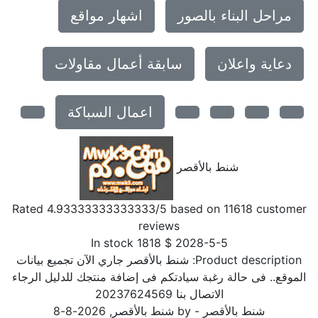
مراحل البناء بالصور
اشهار مواقع
دعاية واعلان
سابقة أعمال مقاولات
اعمال السباكة
شنط بالأقصر
Rated
4.93333333333333
/5 based on
11618
customer
reviews
In stock
1818
$
2028-5-5
Product description:
شنط بالأقصر جاري الآن تجميع بيانات
الموقع.. فى حالة رغبة سيادتكم فى إضافة منتجك للدليل الرجاء
الاتصال بنا 20237624569
شنط بالأقصر
- by
شنط بالأقصر
,
2026-8-8