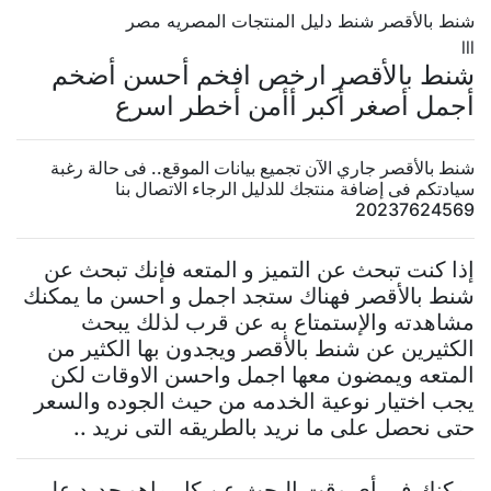
شنط بالأقصر شنط دليل المنتجات المصريه مصر
lll
شنط بالأقصر ارخص افخم أحسن أضخم
أجمل أصغر أكبر أأمن أخطر اسرع
شنط بالأقصر جاري الآن تجميع بيانات الموقع.. فى حالة رغبة
سيادتكم فى إضافة منتجك للدليل الرجاء الاتصال بنا
20237624569
إذا كنت تبحث عن التميز و المتعه فإنك تبحث عن
شنط بالأقصر فهناك ستجد اجمل و احسن ما يمكنك
مشاهدته والإستمتاع به عن قرب لذلك يبحث
الكثيرين عن شنط بالأقصر ويجدون بها الكثير من
المتعه ويمضون معها اجمل واحسن الاوقات لكن
يجب اختيار نوعية الخدمه من حيث الجوده والسعر
حتى نحصل على ما نريد بالطريقه التى نريد ..
يمكنك فى أى وقت البحث عن كل ماهو جديد على