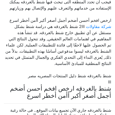
فيجب ان تحدد المنطقه التى تبحث فيها شنط بالغردقه يمكنك
الإستفاده من خدماتهم والتعرف عليهم والإتصال بهم وزيارتهم
ارخص افخم أحسن أضخم أجمل أصغر أكبر أأمن أخطر اسرع
شركة مقاولات
2lll شنط بالغردقه هي دراسة شنط بشكل
مستقل عن أي تطبيق خارج شنط بالغردقه. قد تنشأ هذه
المفاهيم في اهتمامات العالم الحقيقي, وقد تتحول النتائج التي
تم الحصول عليها لاحقًا إلى فائدة للتطبيقات العملية, لكن علماء
الشنط بالغردقه ليسوا مدفوعين أساسًا بهذه التطبيقات. بدلاً من
ذلك, يُعزى النداء إلى التحدي الفكري والجمال المتمثل في تحديد
النتائج المنطقية للمبادئ الأساسية.
شنط بالغردقه شنط دليل المنتجات المصريه مصر
lll
شنط بالغردقه ارخص افخم أحسن أضخم
أجمل أصغر أكبر أأمن أخطر اسرع
شنط بالغردقه جاري الآن تجميع بيانات الموقع.. فى حالة رغبة