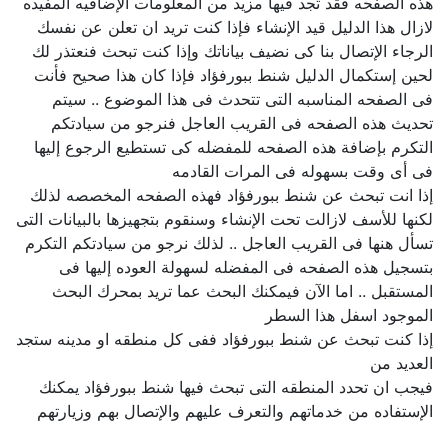
هذه الصفحه فقد تجد فيها مزيد من المعلومات الإضافيه المفيده
لازال هذا الدليل قيد الإنشاء فإذا كنت تريد ان تعلن عن نفسك
الرجاء الإتصال بنا كى نضيف بياناتك وإذا كنت تبحث فنعتذر لك
لحين إستكمال الدليل شنط ببورفؤاد فإذا كان هذا صحيح فأنت
فى الصفحه المناسبه التى تتحدث فى هذا الموضوع .. سيتم
تحديث هذه الصفحه فى القريب العاجل فنرجو من سيادتكم
التكرم بإضافة هذه الصفحه للمفضله كى تستطيع الرجوع إليها
فى أى وقت بسهوله فى المرات القادمه
إذا انت تبحث عن شنط ببورفؤاد فهذه الصفحه المخصصه لذلك
لكنها للأسف لازالت تحت الإنشاء وسنقوم بتجهيزها بالبيانات التى
تسأل هنها فى القريب العاجل .. لذلك نرجو من سيادتكم التكرم
بتسجيل هذه الصفحه فى المفضله لسهولة العوده إليها فى
المستقبل .. اما الآن فيمكنك البحث عما تريد بمحرك البحث
الموجود اسفل هذا السطر
إذا كنت تبحث عن شنط ببورفؤاد ففى كل منطقه او مدينه ستجد
العديد من
فيجب ان تحدد المنطقه التى تبحث فيها شنط ببورفؤاد يمكنك
الإستفاده من خدماتهم والتعرف عليهم والإتصال بهم وزيارتهم