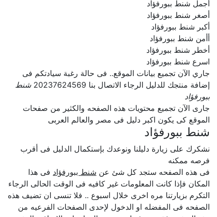
أجمل شنط ببورفؤاد
أصغر شنط ببورفؤاد
أكبر شنط ببورفؤاد
أأمن شنط ببورفؤاد
أخطر شنط ببورفؤاد
اسرع شنط ببورفؤاد
جاري الآن تجميع بيانات الموقع.. فى حالة رغبة سيادتكم فى
إضافة منتجك للدليل الرجاء الاتصال بنا 20237624569
شنط
ببورفؤاد
جارى الآن تجميع محتويات هذه الصفحه والكثير من صفحات
الموقع كى يكون اكبر دليل فى مصر والعالم العربى
شنط ببورفؤاد
نشكرك على زيارة دليلنا ونوعدك بإستكمال الدليل فى أقرب
فرصه ممكنه
فى هذه الصفحه ستجد كل شئ عن
شنط ببورفؤاد
فى هذا
المكان فإذا كانت المعلومات غير كافيه فى الوقت الحالى الرجاء
التكرم بزيارتنا مره اخرى خلال اسبوع .. فلا تنسى ان تضيف هذه
الصفحه فى المفضله او الدخول لإحدى الصفحات الفرعيه من