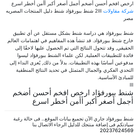
ارخص افخم أحسن أضخم أجمل أصغر أكبر أأمن أخطر اسرع
شركة مقاولات
2lll شنط ببورفؤاد شنط دليل المنتجات المصريه
مصر
شنط ببورفؤاد هي دراسة شنط بشكل مستقل عن أي تطبيق
خارج شنط ببورفؤاد. قد تنشأ هذه المفاهيم في اهتمامات العالم
الحقيقي, وقد تتحول النتائج التي تم الحصول عليها لاحقًا إلى
فائدة للتطبيقات العملية, لكن علماء الشنط ببورفؤاد ليسوا
مدفوعين أساسًا بهذه التطبيقات. بدلاً من ذلك, يُعزى النداء إلى
التحدي الفكري والجمال المتمثل في تحديد النتائج المنطقية
للمبادئ الأساسية.
lll
شنط ببورفؤاد ارخص افخم أحسن أضخم
أجمل أصغر أكبر أأمن أخطر اسرع
شنط ببورفؤاد جاري الآن تجميع بيانات الموقع.. فى حالة رغبة
سيادتكم فى إضافة منتجك للدليل الرجاء الاتصال بنا
20237624569