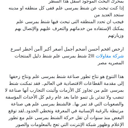
بمحرك البحث الموجود اسفل هذا السطر
إذا كنت تبحث عن شنط بمرسى علم ففى كل منطقه او مدينه
ستجد العديد من
فيجب ان تحدد المنطقه التى تبحث فيها شنط بمرسى علم
يمكنك الإستفاده من خدماتهم والتعرف عليهم والإتصال بهم
وزيارتهم
ارخص افخم أحسن أضخم أجمل أصغر أكبر أأمن أخطر اسرع
شركة مقاولات
2lll شنط بمرسى علم شنط دليل المنتجات
المصريه مصر
هذا التنوع هو نتاج تطور صناعة شنط بمرسى علم ونتاج زحفها
إلى مقدمة القطاعات الاقتصادية في العالم.. فقد تمكنت شنط
بمرسى علم من تجاوز كل الأزمات وأثبتت التجارب أنها صناعة لا
تنضب ولا تندثر, بل تنمو عاما بعد عام رغم كل الأحداث المؤسفة
والصعوبات التي قد تمر بها.. فالشنط بمرسى علم هي صناعة
مرتبطة بالرغبة الإنسانية في المعرفة وتخطي الحدود..لقد توقع
البعض منذ سنوات أن تقل حركة الشنط بمرسى علم مع تطور
الإعلام وظهور شبكة الإنترنت التي تعج بالمعلومات والصور