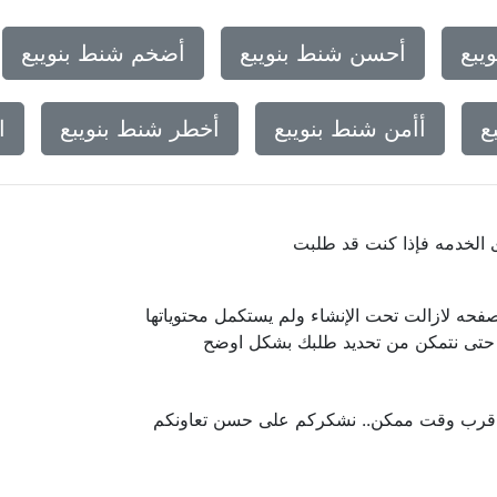
يبع
أحسن شنط بنويبع
أضخم شنط بنويبع
ع
أأمن شنط بنويبع
أخطر شنط بنويبع
ا
ى الخدمه فإذا كنت قد طلبت
فحه لازالت تحت الإنشاء ولم يستكمل محتوياتها
ا حتى نتمكن من تحديد طلبك بشكل اوضح
 اقرب وقت ممكن.. نشكركم على حسن تعاونكم