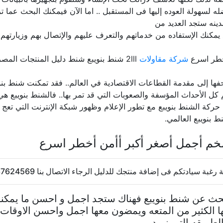
 لسهولة العوده إليها فى المستقبل .. اما الآن فيمكنك البحث عما 
ينه ستجد العديد من
يمكنك الإستفاده من خدماتهم والتعرف عليهم والإتصال بهم وزيارتهم
خطر اسرع
شركة مقاولات
2lll شنط بنويبع شنط دليل المنتجات المصريه مصر
حفها إلى مقدمة القطاعات الاقتصادية في العالم.. فقد تمكنت شنط بنوي
م كل الأحداث المؤسفة والصعوبات التي قد تمر بها.. فالشنط بنويبع هي
ركة الشنط بنويبع مع تطور الإعلام وظهور شبكة الإنترنت التي تعج ب
 بنويبع العالمي.
م أجمل أصغر أكبر أأمن أخطر اسرع
 سيادتكم فى إضافة منتجك للدليل الرجاء الاتصال بنا 20237624569
تبحث عن شنط بنويبع فهناك ستجد اجمل و احسن ما يمكن
ا الكثير من المتعه ويمضون معها اجمل واحسن الاوقات
طريقه التى نريد ..