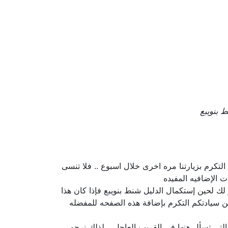
 بنويبع
لتكرم بزيارتنا مره اخرى خلال اسبوع .. فلا تنسى
 الإضافيه المفيده
 لك لحين إستكمال الدليل شنط بنويبع فإذا كان هذا
 سيادتكم التكرم بإضافة هذه الصفحه للمفضله
لتى تسأل هنها فى القريب العاجل .. لذلك نرجو