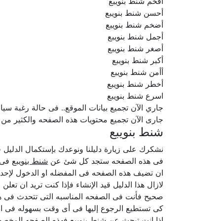
افخم شنط بنويبع
أحسن شنط بنويبع
أضخم شنط بنويبع
أجمل شنط بنويبع
أصغر شنط بنويبع
أكبر شنط بنويبع
أأمن شنط بنويبع
أخطر شنط بنويبع
اسرع شنط بنويبع
جاري الآن تجميع بيانات الموقع.. فى حالة رغبة سيادتكم ف
جارى الآن تجميع محتويات هذه الصفحه والكثير من
شنط بنويبع
نشكرك على زيارة دليلنا ونوعدك بإستكمال الدلي
فى هذه الصفحه ستجد كل شئ عن
شنط بنويبع
فى ه
ان تضيف هذه الصفحه فى المفضله او الدخول لإحدى
لازال هذا الدليل قيد الإنشاء فإذا كنت تريد ان تعل
صحيح فأنت فى الصفحه المناسبه التى تتحدث فى هذ
كى تستطيع الرجوع إليها فى أى وقت بسهوله فى ال
إذا انت تبحث عن شنط بنويبع فهذه الصفحه المخصصه 