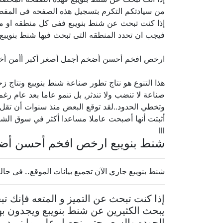
من سيادتكم التكرم بتسجيل هذه الصفحه فى المفضله
إذا كنت تبحث عن شنط بنويبع ففى كل منطقه او مد
فيجب ان تحدد المنطقه التى تبحث فيها شنط بنويبع 
ارخص افخم أحسن أضخم أجمل أصغر أكبر أأمن أ
هذا التنوع هو نتاج تطور صناعة شنط بنويبع ونتاج ز
صناعة لا تنضب ولا تندثر, بل تنمو عاما بعد عام رغ
وتخطي الحدود..لقد توقع البعض منذ سنوات أن تقل ح
أثبتت أنها أصبحت عاملا مساعدا أكثر في سوق الشنط
lll
شنط بنويبع ارخص افخم أحسن أضخ
شنط بنويبع جاري الآن تجميع بيانات الموقع.. فى حالة رغبة
إذا كنت تبحث عن التميز و المتعه فإنك 
يبحث الكثيرين عن شنط بنويبع ويجدون به
الجوده والسعر حتى نحصل على ما نريد بال