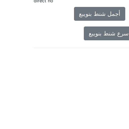
direct no
أجمل شنط بنويبع
سرع شنط بنويبع