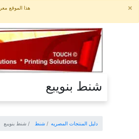
×
هذا الموقع معروض للبيع, السعر ال
شنط بنويبع
دليل المنتجات المصريه
شنط
شنط بنويبع