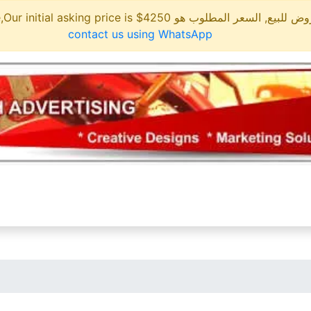
مطلوب هو 4250$ This site is for sale,Our initial asking price is
contact us using WhatsApp