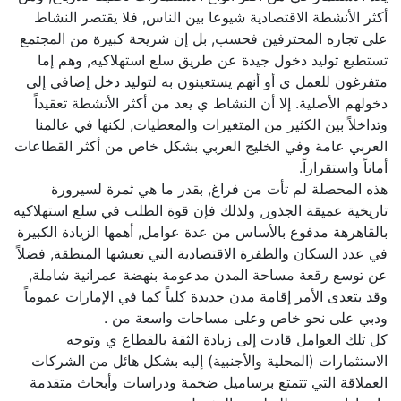
أكثر الأنشطة الاقتصادية شيوعا بين الناس, فلا يقتصر النشاط
على تجاره المحترفين فحسب, بل إن شريحة كبيرة من المجتمع
تستطيع توليد دخول جيدة عن طريق سلع استهلاكيه, وهم إما
متفرغون للعمل ي أو أنهم يستعينون به لتوليد دخل إضافي إلى
دخولهم الأصلية. إلا أن النشاط ي يعد من أكثر الأنشطة تعقيداً
وتداخلاً بين الكثير من المتغيرات والمعطيات, لكنها في عالمنا
العربي عامة وفي الخليج العربي بشكل خاص من أكثر القطاعات
أماناً واستقراراً.
هذه المحصلة لم تأت من فراغ, بقدر ما هي ثمرة لسيرورة
تاريخية عميقة الجذور, ولذلك فإن قوة الطلب في سلع استهلاكيه
بالقاهرهة مدفوع بالأساس من عدة عوامل, أهمها الزيادة الكبيرة
في عدد السكان والطفرة الاقتصادية التي تعيشها المنطقة, فضلاً
عن توسع رقعة مساحة المدن مدعومة بنهضة عمرانية شاملة,
وقد يتعدى الأمر إقامة مدن جديدة كلياً كما في الإمارات عموماً
ودبي على نحو خاص وعلى مساحات واسعة من .
كل تلك العوامل قادت إلى زيادة الثقة بالقطاع ي وتوجه
الاستثمارات (المحلية والأجنبية) إليه بشكل هائل من الشركات
العملاقة التي تتمتع برساميل ضخمة ودراسات وأبحاث متقدمة