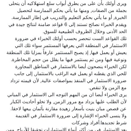
ويرى أولئك بأن على من يطرق أبواب سلع استهلاكيه أن يتحلى
بجملة من الصفات, ومنها ما يأتي بحكم الممارسة لتحصيل
الخبرة, أو ما يأتي بحكم التعليم والتدريب في إطار الممارسة.
ويقدم الخبراء نصائح تستند إلى 6 قواعد ضامنة لنتائج جيدة في
الحد الأدنى وخلال الظروف الطبيعية للسوق.
تلك القواعد الست تنحصر بحسب أولئك الخبراء في ضرورة
الاستثمار في المنطقة التي يعرفها المستثمر سواء تلك التي
يعيش أو يعمل فيها, إذ يصبح المستثمر عارفاً بمزايا تلك المنطقة
ونوعية فيها ومن ثم يستثمر فيها ما يقلل من حجم المخاطرة.
لكن الخبراء ينصحون أيضا بالاستثمار في المناطق المجاورة
للحي الذي يقطنه او يعمل فيه الراغب بالاستثمار, إلى جانب
ضرورة الاستثمار في المنفذ بمواصفات عالية, لأن قيمته تزداد
مع الزمن ولا تنقص.
يرى الخبراء أيضا ان من المهم التوجه الى الاستثمار في المباني
لأن الطلب عليها يزداد مع مرور الزمن, ولا تخلو أحاديث الكبار
عن قصص مبان بنيت بأسعار زهيدة مقارنة بأثمان بيعها لاحقا.
ولا ينسى الخبراء الإشارة إلى ضرورة الاستثمار في القديمة
شرط تجديدها.أفراد وشركات
يعد الاستثمار في من أكثر أنواع الاستثمارات تحقيقا للأرباح, ومن