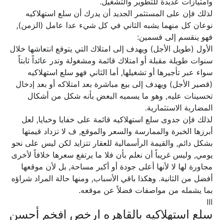
وامتيازات عديدة للتطوير والتشغيل.
لذلك فإن على المستثمر الجديد أن يدرك أن سلع استهلاكيه
نوعان كل منهما يشبه الثاني في كل شيء عدا عامل (الزمن),
فهو ينقسم إلى قسمين:
الأول (طويل الأجل) ويهدف إلى امتلاك التي يتوقع انتعاشها خلال
سنوات طويلة مقبلة أو امتلاك قائمة ومشغولة وتدر عائداً ثابتاً
سواء عبر تأجيرها أو تشغيلها, أما الثاني فهو سلع استهلاكيه
(قصير الأجل) ويهدف إلى بيع مباشرة بعد امتلاكه أو بعد إدخال
تحسينات عليه, وهو ما يسميه البعض بأنه شكل من أشكال
المضاربة الاستثمارية.
لذلك فإن جدوى سلع استهلاكيه قائمة على خفايا وخبايا, لعل
أبرزها الخبرة والممارسة والسعر والموقع, ف لا تزداد قيمتها
بشكل دائم, والقيمة الرأسمالية للعقار تتزايد لكن ليس على نحو
يومي, وليس غريباً أن نعلم بأن فلا ما يرتفع سعرها خلافاً لأخرى
مجاورة لها لا لأنها أعلى جودة أو أكبر مساحة, بل لأن موقعها
أفضل من الثانية. وهكذا باقي الأسباب, ومنها حالة المراد شراؤه
بما يشمله من مواصفات فضلاً عن موقعه.
lll
سلع استهلاكيه بالقاهره ارخص افخم أحسن