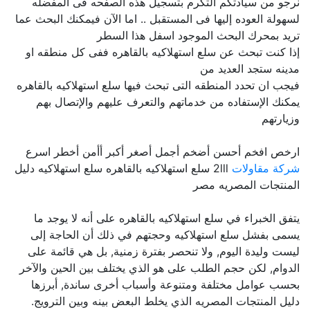
نرجو من سيادتكم التكرم بتسجيل هذه الصفحه فى المفضله
لسهولة العوده إليها فى المستقبل .. اما الآن فيمكنك البحث عما
تريد بمحرك البحث الموجود اسفل هذا السطر
إذا كنت تبحث عن سلع استهلاكيه بالقاهره ففى كل منطقه او
مدينه ستجد العديد من
فيجب ان تحدد المنطقه التى تبحث فيها سلع استهلاكيه بالقاهره
يمكنك الإستفاده من خدماتهم والتعرف عليهم والإتصال بهم
وزيارتهم
ارخص افخم أحسن أضخم أجمل أصغر أكبر أأمن أخطر اسرع
شركة مقاولات
2lll سلع استهلاكيه بالقاهره سلع استهلاكيه دليل
المنتجات المصريه مصر
يتفق الخبراء في سلع استهلاكيه بالقاهره على أنه لا يوجد ما
يسمى بفشل سلع استهلاكيه وحجتهم في ذلك أن الحاجة إلى
ليست وليدة اليوم, ولا تنحصر بفترة زمنية, بل هي قائمة على
الدوام, لكن حجم الطلب على هو الذي يختلف بين الحين والآخر
بحسب عوامل مختلفة ومتنوعة وأسباب أخرى ساندة, أبرزها
دليل المنتجات المصريه الذي يخلط البعض بينه وبين الترويج.