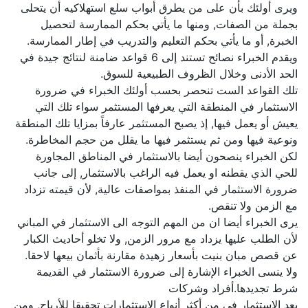
ويرى أولئك بأن على من يطرق أبواب سلع استهلاكيه أن يتحلى
بجملة من الصفات, ومنها ما يأتي بحكم الممارسة لتحصيل
الخبرة, أو ما يأتي بحكم التعليم والتدريب في إطار الممارسة.
ويقدم الخبراء نصائح تستند إلى 6 قواعد ضامنة لنتائج جيدة في
الحد الأدنى وخلال الظروف الطبيعية للسوق.
تلك القواعد الست تنحصر بحسب أولئك الخبراء في ضرورة
الاستثمار في المنطقة التي يعرفها المستثمر سواء تلك التي
يعيش أو يعمل فيها, إذ يصبح المستثمر عارفاً بمزايا تلك المنطقة
ونوعية فيها ومن ثم يستثمر فيها ما يقلل من حجم المخاطرة.
لكن الخبراء ينصحون أيضا بالاستثمار في المناطق المجاورة
للحي الذي يقطنه او يعمل فيه الراغب بالاستثمار, إلى جانب
ضرورة الاستثمار في المنفذ بمواصفات عالية, لأن قيمته تزداد
مع الزمن ولا تنقص.
يرى الخبراء أيضا ان من المهم التوجه الى الاستثمار في المباني
لأن الطلب عليها يزداد مع مرور الزمن, ولا تخلو أحاديث الكبار
عن قصص مبان بنيت بأسعار زهيدة مقارنة بأثمان بيعها لاحقا.
ولا ينسى الخبراء الإشارة إلى ضرورة الاستثمار في القديمة
شرط تجديدها.أفراد وشركات
يعد الاستثمار في من أكثر أنواع الاستثمارات تحقيقا للأرباح, ومن