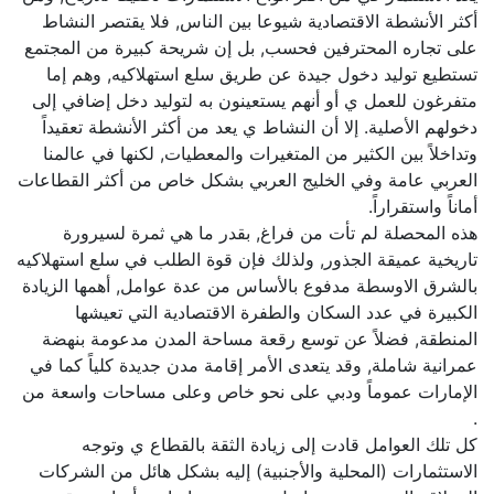
أكثر الأنشطة الاقتصادية شيوعا بين الناس, فلا يقتصر النشاط
على تجاره المحترفين فحسب, بل إن شريحة كبيرة من المجتمع
تستطيع توليد دخول جيدة عن طريق سلع استهلاكيه, وهم إما
متفرغون للعمل ي أو أنهم يستعينون به لتوليد دخل إضافي إلى
دخولهم الأصلية. إلا أن النشاط ي يعد من أكثر الأنشطة تعقيداً
وتداخلاً بين الكثير من المتغيرات والمعطيات, لكنها في عالمنا
العربي عامة وفي الخليج العربي بشكل خاص من أكثر القطاعات
أماناً واستقراراً.
هذه المحصلة لم تأت من فراغ, بقدر ما هي ثمرة لسيرورة
تاريخية عميقة الجذور, ولذلك فإن قوة الطلب في سلع استهلاكيه
بالشرق الاوسطة مدفوع بالأساس من عدة عوامل, أهمها الزيادة
الكبيرة في عدد السكان والطفرة الاقتصادية التي تعيشها
المنطقة, فضلاً عن توسع رقعة مساحة المدن مدعومة بنهضة
عمرانية شاملة, وقد يتعدى الأمر إقامة مدن جديدة كلياً كما في
الإمارات عموماً ودبي على نحو خاص وعلى مساحات واسعة من
.
كل تلك العوامل قادت إلى زيادة الثقة بالقطاع ي وتوجه
الاستثمارات (المحلية والأجنبية) إليه بشكل هائل من الشركات