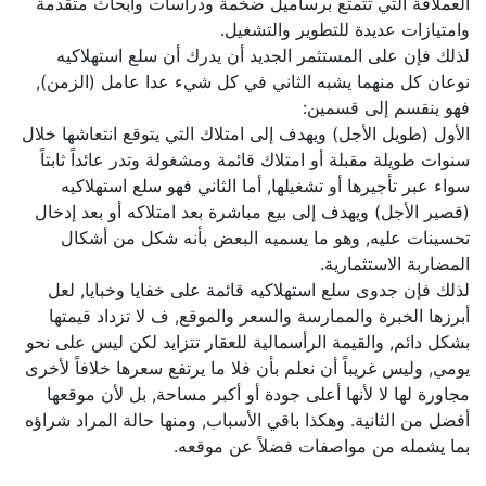
العملاقة التي تتمتع برساميل ضخمة ودراسات وأبحاث متقدمة
وامتيازات عديدة للتطوير والتشغيل.
لذلك فإن على المستثمر الجديد أن يدرك أن سلع استهلاكيه
نوعان كل منهما يشبه الثاني في كل شيء عدا عامل (الزمن),
فهو ينقسم إلى قسمين:
الأول (طويل الأجل) ويهدف إلى امتلاك التي يتوقع انتعاشها خلال
سنوات طويلة مقبلة أو امتلاك قائمة ومشغولة وتدر عائداً ثابتاً
سواء عبر تأجيرها أو تشغيلها, أما الثاني فهو سلع استهلاكيه
(قصير الأجل) ويهدف إلى بيع مباشرة بعد امتلاكه أو بعد إدخال
تحسينات عليه, وهو ما يسميه البعض بأنه شكل من أشكال
المضاربة الاستثمارية.
لذلك فإن جدوى سلع استهلاكيه قائمة على خفايا وخبايا, لعل
أبرزها الخبرة والممارسة والسعر والموقع, ف لا تزداد قيمتها
بشكل دائم, والقيمة الرأسمالية للعقار تتزايد لكن ليس على نحو
يومي, وليس غريباً أن نعلم بأن فلا ما يرتفع سعرها خلافاً لأخرى
مجاورة لها لا لأنها أعلى جودة أو أكبر مساحة, بل لأن موقعها
أفضل من الثانية. وهكذا باقي الأسباب, ومنها حالة المراد شراؤه
بما يشمله من مواصفات فضلاً عن موقعه.