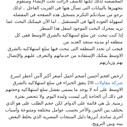
المخصصه لذلك لكنها للأسف لازالت تحت الإنشاء وسنقوم
بتجهيزها بالبيانات التى تسأل هنها فى القريب العاجل .. لذلك
نرجو من سيادتكم التكرم بتسجيل هذه الصفحه فى المفضله
لسهولة العوده إليها فى المستقبل .. اما الآن فيمكنك البحث عما
تريد بمحرك البحث الموجود اسفل هذا السطر
إذا كنت تبحث عن سلع استهلاكيه بالشرق الاوسط ففى كل
منطقه او مدينه ستجد العديد من
فيجب ان تحدد المنطقه التى تبحث فيها سلع استهلاكيه بالشرق
الاوسط يمكنك الإستفاده من خدماتهم والتعرف عليهم والإتصال
بهم وزيارتهم
ارخص افخم أحسن أضخم أجمل أصغر أكبر أأمن أخطر اسرع
شركة مقاولات
2lll يتفق الخبراء في سلع استهلاكيه بالشرق
الاوسط على أنه لا يوجد ما يسمى بفشل سلع استهلاكيه وحجتهم
في ذلك أن الحاجة إلى ليست وليدة اليوم, ولا تنحصر بفترة
زمنية, بل هي قائمة على الدوام, لكن حجم الطلب على هو الذي
يختلف بين الحين والآخر بحسب عوامل مختلفة ومتنوعة وأسباب
أخرى ساندة, أبرزها دليل المنتجات المصريه الذي يخلط البعض
بينه وبين الترويج.