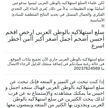
لكن علماء السلع استهلاكيه بالوطن العربى ليسوا مدفوعين
أساسًا بهذه التطبيقات. بدلاً من ذلك, يُعزى النداء إلى التحدي
الفكري والجمال المتمثل في تحديد النتائج المنطقية للمبادئ
الأساسية.
lll
سلع استهلاكيه بالوطن العربى ارخص افخم
أحسن أضخم أجمل أصغر أكبر أأمن أخطر
اسرع
سلع استهلاكيه بالوطن العربى جاري الآن تجميع بيانات الموقع..
فى حالة رغبة سيادتكم فى إضافة منتجك للدليل الرجاء الاتصال
بنا 20237624569
إذا كنت تبحث عن التميز و المتعه فإنك تبحث عن
سلع استهلاكيه بالوطن العربى فهناك ستجد اجمل و
احسن ما يمكنك مشاهدته والإستمتاع به عن قرب
لذلك يبحث الكثيرين عن سلع استهلاكيه بالوطن
العربى ويجدون بها الكثير من المتعه ويمضون معها