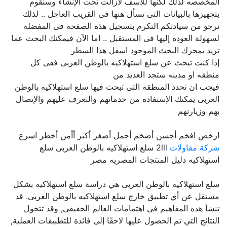
المخصصه لذلك لكنها للأسف لازالت تحت الإنشاء وسنقوم
بتجهيزها بالبيانات التى تسأل هنها فى القريب العاجل .. لذلك
نرجو من سيادتكم التكرم بتسجيل هذه الصفحه فى المفضله
لسهولة العوده إليها فى المستقبل .. اما الآن فيمكنك البحث عما
تريد بمحرك البحث الموجود اسفل هذا السطر
إذا كنت تبحث عن سلع استهلاكيه بالوطن العربى ففى كل
منطقه او مدينه ستجد العديد من
فيجب ان تحدد المنطقه التى تبحث فيها سلع استهلاكيه بالوطن
العربى يمكنك الإستفاده من خدماتهم والتعرف عليهم والإتصال
بهم وزيارتهم
ارخص افخم أحسن أضخم أجمل أصغر أكبر أأمن أخطر اسرع
شركة مقاولات
2lll سلع استهلاكيه بالوطن العربى سلع
استهلاكيه دليل المنتجات المصريه مصر
سلع استهلاكيه بالوطن العربى هي دراسة سلع استهلاكيه بشكل
مستقل عن أي تطبيق خارج سلع استهلاكيه بالوطن العربى. قد
تنشأ هذه المفاهيم في اهتمامات العالم الحقيقي, وقد تتحول
النتائج التي تم الحصول عليها لاحقًا إلى فائدة للتطبيقات العملية,