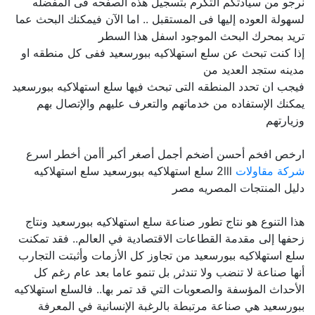
نرجو من سيادتكم التكرم بتسجيل هذه الصفحه فى المفضله
لسهولة العوده إليها فى المستقبل .. اما الآن فيمكنك البحث عما
تريد بمحرك البحث الموجود اسفل هذا السطر
إذا كنت تبحث عن سلع استهلاكيه ببورسعيد ففى كل منطقه او
مدينه ستجد العديد من
فيجب ان تحدد المنطقه التى تبحث فيها سلع استهلاكيه ببورسعيد
يمكنك الإستفاده من خدماتهم والتعرف عليهم والإتصال بهم
وزيارتهم
ارخص افخم أحسن أضخم أجمل أصغر أكبر أأمن أخطر اسرع
شركة مقاولات
2lll سلع استهلاكيه ببورسعيد سلع استهلاكيه
دليل المنتجات المصريه مصر
هذا التنوع هو نتاج تطور صناعة سلع استهلاكيه ببورسعيد ونتاج
زحفها إلى مقدمة القطاعات الاقتصادية في العالم.. فقد تمكنت
سلع استهلاكيه ببورسعيد من تجاوز كل الأزمات وأثبتت التجارب
أنها صناعة لا تنضب ولا تندثر, بل تنمو عاما بعد عام رغم كل
الأحداث المؤسفة والصعوبات التي قد تمر بها.. فالسلع استهلاكيه
ببورسعيد هي صناعة مرتبطة بالرغبة الإنسانية في المعرفة