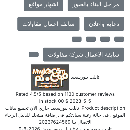
مراحل البناء بالصور
اشهار مواقع
دعاية واعلان
سابقة أعمال مقاولات
سابقة الاعمال شركة مقاولات
تابلت ببورسعيد
Rated
4.5
/5 based on
1130
customer reviews
In stock
00
$
2028-5-5
Product description:
تابلت ببورسعيد جاري الآن تجميع بيانات
الموقع.. فى حالة رغبة سيادتكم فى إضافة منتجك للدليل الرجاء
الاتصال بنا 20237624569
تابلت ببورسعيد
- by
تابلت ببورسعيد
,
2026-8-9