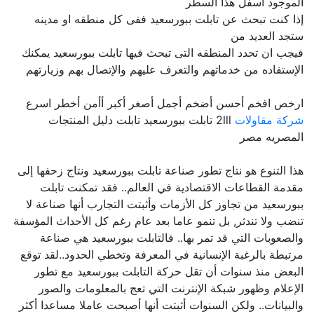
الموجود اسفل هذا السطر
إذا كنت تبحث عن تابلت ببورسعيد ففى كل منطقه او مدينه
ستجد العديد من
فيجب ان تحدد المنطقه التى تبحث فيها تابلت ببورسعيد يمكنك
الإستفاده من خدماتهم والتعرف عليهم والإتصال بهم وزيارتهم
ارخص افخم أحسن أضخم أجمل أصغر أكبر أأمن أخطر اسرع
شركة مقاولات
2lll تابلت ببورسعيد تابلت دليل المنتجات
المصريه مصر
هذا التنوع هو نتاج تطور صناعة تابلت ببورسعيد ونتاج زحفها إلى
مقدمة القطاعات الاقتصادية في العالم.. فقد تمكنت تابلت
ببورسعيد من تجاوز كل الأزمات وأثبتت التجارب أنها صناعة لا
تنضب ولا تندثر, بل تنمو عاما بعد عام رغم كل الأحداث المؤسفة
والصعوبات التي قد تمر بها.. فالتابلت ببورسعيد هي صناعة
مرتبطة بالرغبة الإنسانية في المعرفة وتخطي الحدود..لقد توقع
البعض منذ سنوات أن تقل حركة التابلت ببورسعيد مع تطور
الإعلام وظهور شبكة الإنترنت التي تعج بالمعلومات والصور
والبيانات.. ولكن السنوات أثبتت أنها أصبحت عاملا مساعدا أكثر