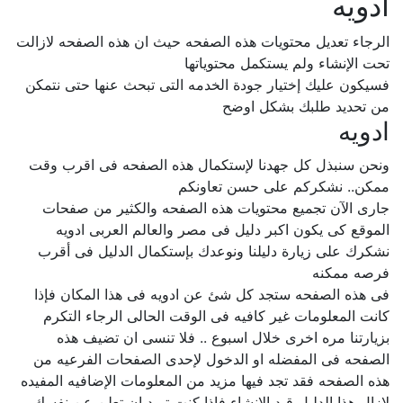
ادويه
الرجاء تعديل محتويات هذه الصفحه حيث ان هذه الصفحه لازالت
تحت الإنشاء ولم يستكمل محتوياتها
فسيكون عليك إختيار جودة الخدمه التى تبحث عنها حتى نتمكن
من تحديد طلبك بشكل اوضح
ادويه
ونحن سنبذل كل جهدنا لإستكمال هذه الصفحه فى اقرب وقت
ممكن.. نشكركم على حسن تعاونكم
جارى الآن تجميع محتويات هذه الصفحه والكثير من صفحات
الموقع كى يكون اكبر دليل فى مصر والعالم العربى ادويه
نشكرك على زيارة دليلنا ونوعدك بإستكمال الدليل فى أقرب
فرصه ممكنه
فى هذه الصفحه ستجد كل شئ عن ادويه فى هذا المكان فإذا
كانت المعلومات غير كافيه فى الوقت الحالى الرجاء التكرم
بزيارتنا مره اخرى خلال اسبوع .. فلا تنسى ان تضيف هذه
الصفحه فى المفضله او الدخول لإحدى الصفحات الفرعيه من
هذه الصفحه فقد تجد فيها مزيد من المعلومات الإضافيه المفيده
لازال هذا الدليل قيد الإنشاء فإذا كنت تريد ان تعلن عن نفسك