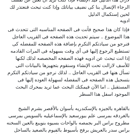
الرجاء الإتصال بنا كى نضيف بياناتك وإذا كنت تبحث فنعتذر لك
لحين إستكمال الدليل
ادويه
فإذا كان هذا صحيح فأنت فى الصفحه المناسبه التى تتحدث فى
هذا الموضوع .. سيتم تحديث هذه الصفحه فى القريب العاجل
فنرجو من سيادتكم التكرم بإضافة هذه الصفحه للمفضله كى
تستطيع الرجوع إليها فى أى وقت بسهوله فى المرات القادمه
إذا انت تبحث عن ادويه فهذه الصفحه المخصصه لذلك لكنها
للأسف لازالت تحت الإنشاء وسنقوم بتجهيزها بالبيانات التى
تسأل هنها فى القريب العاجل .. لذلك نرجو من سيادتكم التكرم
بتسجيل هذه الصفحه فى المفضله لسهولة العوده إليها فى
المستقبل .. اما الآن فيمكنك البحث عما تريد بمحرك البحث
الموجود اسفل هذا السطر
بالقاهره بالجيزه بالإسكندريه بأسوان بالأقصر بشرم الشيخ
بالغردقه بمرسى علم ببورسعيد بالإسماعيليه بالسويس بمرسى
مطروح براس البر بجمصه بالواحات بسيوه بنويبع بالعين السخنه
براس سدر بالعريش برفح بأسيوط بالفيوم بالصعيد بالساحل