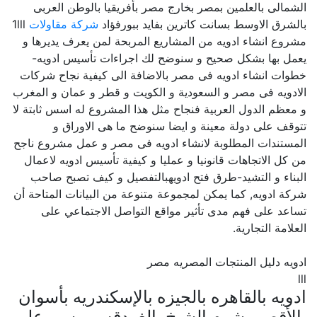
الشمالى بالعلمين بمصر بخارج مصر بأفريقيا بالوطن العربى
بالشرق الاوسط بسانت كاترين بفايد ببورفؤاد
شركة مقاولات
1lll
مشروع انشاء ادويه من المشاريع المربحة لمن يعرف يديرها و
يعمل بها بشكل صحيح و سنوضح لك اجراءات تأسيس ادويه-
خطوات انشاء ادويه فى مصر بالاضافة الى كيفية نجاح شركات
الادويه فى مصر و السعودية و الكويت و قطر و عمان و المغرب
و معظم الدول العربية فنجاح مثل هذا المشروع له اسس ثابتة لا
تتوقف على دولة معينة و ايضا سنوضح ما هى الاوراق و
المستندات المطلوبة لانشاء ادويه فى مصر و عمل مشروع ناجح
من كل الاتجاهات قانونيا و عمليا و كيفية تأسيس ادويه لاعمال
البناء و التشيد-طرق فتح ادويهبالتفصيل و كيف تصبح صاحب
شركة ادويه, كما يمكن لمجموعة متنوعة من البيانات المتاحة أن
تساعد على فهم مدى تأثير مواقع التواصل الاجتماعي على
العلامة التجارية.
ادويه دليل المنتجات المصريه مصر
lll
ادويه بالقاهره بالجيزه بالإسكندريه بأسوان
بالأقصر بشرم الشيخ بالغردقه بمرسى علم