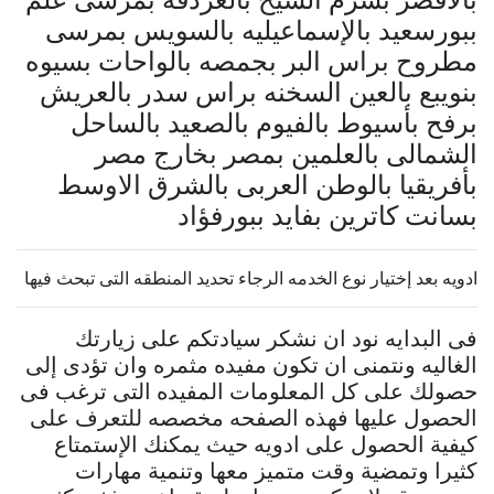
ببورسعيد بالإسماعيليه بالسويس بمرسى
مطروح براس البر بجمصه بالواحات بسيوه
بنويبع بالعين السخنه براس سدر بالعريش
برفح بأسيوط بالفيوم بالصعيد بالساحل
الشمالى بالعلمين بمصر بخارج مصر
بأفريقيا بالوطن العربى بالشرق الاوسط
بسانت كاترين بفايد ببورفؤاد
ادويه بعد إختيار نوع الخدمه الرجاء تحديد المنطقه التى تبحث فيها
فى البدايه نود ان نشكر سيادتكم على زيارتك
الغاليه ونتمنى ان تكون مفيده مثمره وان تؤدى إلى
حصولك على كل المعلومات المفيده التى ترغب فى
الحصول عليها فهذه الصفحه مخصصه للتعرف على
كيفية الحصول على ادويه حيث يمكنك الإستمتاع
كثيرا وتمضية وقت متميز معها وتنمية مهارات