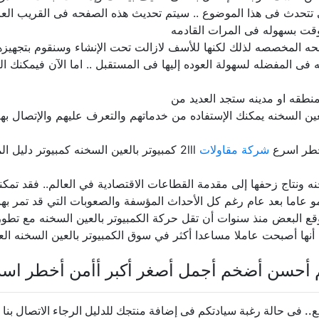
ى تتحدث فى هذا الموضوع .. سيتم تحديث هذه الصفحه فى القريب الع
قت بسهوله فى المرات القادمه
حه المخصصه لذلك لكنها للأسف لازالت تحت الإنشاء وسنقوم بتجهيزها ب
فى المفضله لسهولة العوده إليها فى المستقبل .. اما الآن فيمكنك ا
نطقه او مدينه ستجد العديد من
عين السخنه يمكنك الإستفاده من خدماتهم والتعرف عليهم والإتصال بهم
خطر اسرع
شركة مقاولات
2lll كمبيوتر بالعين السخنه كمبيوتر دليل المنتجات المصريه مصر
خنه ونتاج زحفها إلى مقدمة القطاعات الاقتصادية في العالم.. فقد تمك
تنمو عاما بعد عام رغم كل الأحداث المؤسفة والصعوبات التي قد تمر به
وقع البعض منذ سنوات أن تقل حركة الكمبيوتر بالعين السخنه مع تطور 
 أنها أصبحت عاملا مساعدا أكثر في سوق الكمبيوتر بالعين السخنه الع
م أحسن أضخم أجمل أصغر أكبر أأمن أخطر اس
فى حالة رغبة سيادتكم فى إضافة منتجك للدليل الرجاء الاتصال بنا 20237624569