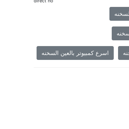
direct no
لسخنه
سخنه
نه
اسرع كمبيوتر بالعين السخنه