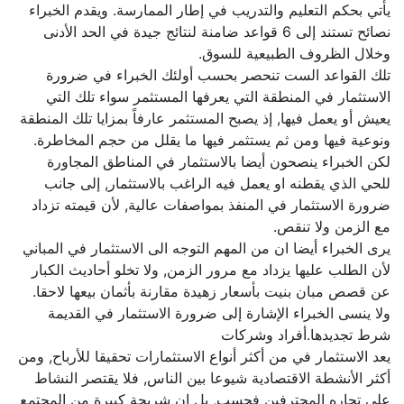
يأتي بحكم التعليم والتدريب في إطار الممارسة. ويقدم الخبراء
نصائح تستند إلى 6 قواعد ضامنة لنتائج جيدة في الحد الأدنى
وخلال الظروف الطبيعية للسوق.
تلك القواعد الست تنحصر بحسب أولئك الخبراء في ضرورة
الاستثمار في المنطقة التي يعرفها المستثمر سواء تلك التي
يعيش أو يعمل فيها, إذ يصبح المستثمر عارفاً بمزايا تلك المنطقة
ونوعية فيها ومن ثم يستثمر فيها ما يقلل من حجم المخاطرة.
لكن الخبراء ينصحون أيضا بالاستثمار في المناطق المجاورة
للحي الذي يقطنه او يعمل فيه الراغب بالاستثمار, إلى جانب
ضرورة الاستثمار في المنفذ بمواصفات عالية, لأن قيمته تزداد
مع الزمن ولا تنقص.
يرى الخبراء أيضا ان من المهم التوجه الى الاستثمار في المباني
لأن الطلب عليها يزداد مع مرور الزمن, ولا تخلو أحاديث الكبار
عن قصص مبان بنيت بأسعار زهيدة مقارنة بأثمان بيعها لاحقا.
ولا ينسى الخبراء الإشارة إلى ضرورة الاستثمار في القديمة
شرط تجديدها.أفراد وشركات
يعد الاستثمار في من أكثر أنواع الاستثمارات تحقيقا للأرباح, ومن
أكثر الأنشطة الاقتصادية شيوعا بين الناس, فلا يقتصر النشاط
على تجاره المحترفين فحسب, بل إن شريحة كبيرة من المجتمع