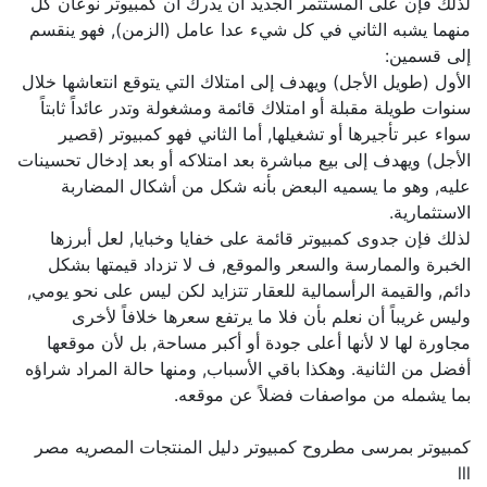
لذلك فإن على المستثمر الجديد أن يدرك أن كمبيوتر نوعان كل
منهما يشبه الثاني في كل شيء عدا عامل (الزمن), فهو ينقسم
إلى قسمين:
الأول (طويل الأجل) ويهدف إلى امتلاك التي يتوقع انتعاشها خلال
سنوات طويلة مقبلة أو امتلاك قائمة ومشغولة وتدر عائداً ثابتاً
سواء عبر تأجيرها أو تشغيلها, أما الثاني فهو كمبيوتر (قصير
الأجل) ويهدف إلى بيع مباشرة بعد امتلاكه أو بعد إدخال تحسينات
عليه, وهو ما يسميه البعض بأنه شكل من أشكال المضاربة
الاستثمارية.
لذلك فإن جدوى كمبيوتر قائمة على خفايا وخبايا, لعل أبرزها
الخبرة والممارسة والسعر والموقع, ف لا تزداد قيمتها بشكل
دائم, والقيمة الرأسمالية للعقار تتزايد لكن ليس على نحو يومي,
وليس غريباً أن نعلم بأن فلا ما يرتفع سعرها خلافاً لأخرى
مجاورة لها لا لأنها أعلى جودة أو أكبر مساحة, بل لأن موقعها
أفضل من الثانية. وهكذا باقي الأسباب, ومنها حالة المراد شراؤه
بما يشمله من مواصفات فضلاً عن موقعه.
كمبيوتر بمرسى مطروح كمبيوتر دليل المنتجات المصريه مصر
lll