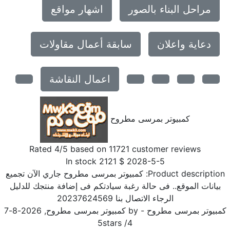
مراحل البناء بالصور
اشهار مواقع
دعاية واعلان
سابقة أعمال مقاولات
اعمال النقاشة
كمبيوتر بمرسى مطروح
Rated
4
/5 based on
11721
customer reviews
In stock
2121
$
2028-5-5
Product description
كمبيوتر بمرسى مطروح جاري الآن تجميع
بيانات الموقع.. فى حالة رغبة سيادتكم فى إضافة منتجك للدليل
الرجاء الاتصال بنا 20237624569
مبيوتر بمرسى مطروح
- by
كمبيوتر بمرسى مطروح
,
2026-8-7
5
stars
/
4