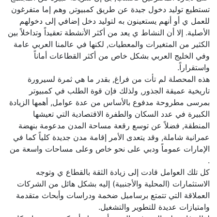
تستطيع توليد دخول جيدة عن طريق كمبيوتر, وهم إما متفرغون
للعمل ي أو أنهم يستعينون به لتوليد دخل إضافي إلى دخولهم
الأصلية. إلا أن النشاط ي يعد من أكثر الأنشطة تعقيداً وتداخلاً بين
الكثير من المتغيرات والمعطيات, لكنها في عالمنا العربي عامة
وفي الخليج العربي بشكل خاص من أكثر القطاعات أماناً
واستقراراً.
هذه المحصلة لم تأت من فراغ, بقدر ما هي ثمرة لسيرورة
تاريخية عميقة الجذور, ولذلك فإن قوة الطلب في كمبيوتر
بمرسى مطروحة مدفوع بالأساس من عدة عوامل, أهمها الزيادة
الكبيرة في عدد السكان والطفرة الاقتصادية التي تعيشها
المنطقة, فضلاً عن توسع رقعة مساحة المدن مدعومة بنهضة
عمرانية شاملة, وقد يتعدى الأمر إقامة مدن جديدة كلياً كما في
الإمارات عموماً ودبي على نحو خاص وعلى مساحات واسعة من
.
كل تلك العوامل قادت إلى زيادة الثقة بالقطاع ي وتوجه
الاستثمارات (المحلية والأجنبية) إليه بشكل هائل من الشركات
العملاقة التي تتمتع برساميل ضخمة ودراسات وأبحاث متقدمة
وامتيازات عديدة للتطوير والتشغيل.