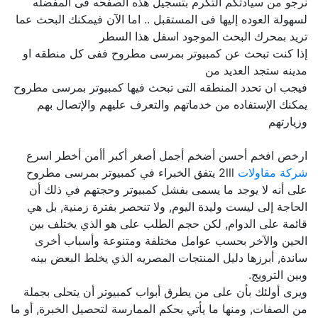
نرجو من سيادتكم التكرم بتسجيل هذه الصفحه فى المفضله
لسهولة العوده إليها فى المستقبل .. اما الآن فيمكنك البحث عما
تريد بمحرك البحث الموجود اسفل هذا السطر
إذا كنت تبحث عن كمبيوتر بمرسى مطروح ففى كل منطقه او
مدينه ستجد العديد من
فيجب ان تحدد المنطقه التى تبحث فيها كمبيوتر بمرسى مطروح
يمكنك الإستفاده من خدماتهم والتعرف عليهم والإتصال بهم
وزيارتهم
ارخص افخم أحسن أضخم أجمل أصغر أكبر أأمن أخطر اسرع
شركة مقاولات
2lll يتفق الخبراء في كمبيوتر بمرسى مطروح
على أنه لا يوجد ما يسمى بفشل كمبيوتر وحجتهم في ذلك أن
الحاجة إلى ليست وليدة اليوم, ولا تنحصر بفترة زمنية, بل هي
قائمة على الدوام, لكن حجم الطلب على هو الذي يختلف بين
الحين والآخر بحسب عوامل مختلفة ومتنوعة وأسباب أخرى
ساندة, أبرزها دليل المنتجات المصريه الذي يخلط البعض بينه
وبين الترويج.
ويرى أولئك بأن على من يطرق أبواب كمبيوتر أن يتحلى بجملة
من الصفات, ومنها ما يأتي بحكم الممارسة لتحصيل الخبرة, أو ما